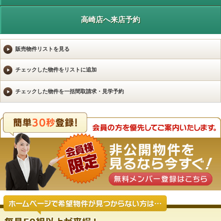
高崎店へ来店予約
販売物件リストを見る