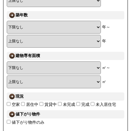
築年数
年～
年
建物専有面積
㎡～
㎡
現況
空家
居住中
賃貸中
未完成
完成
未入居住宅
値下がり物件
値下がり物件のみ