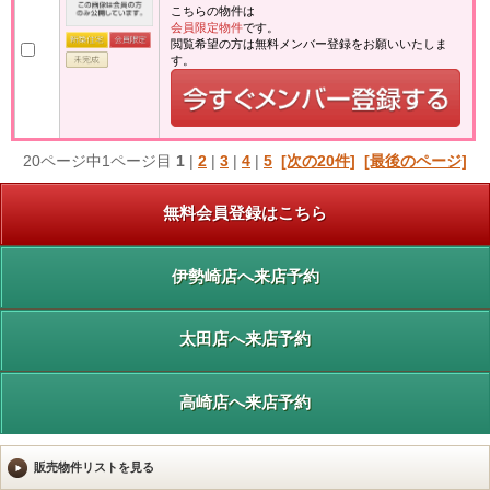
こちらの物件は
会員限定物件
です。
閲覧希望の方は無料メンバー登録をお願いいたしま
す。
20ページ中1ページ目
1
|
2
|
3
|
4
|
5
[次の20件]
[最後のページ]
無料会員登録はこちら
伊勢崎店へ来店予約
太田店へ来店予約
高崎店へ来店予約
販売物件リストを見る