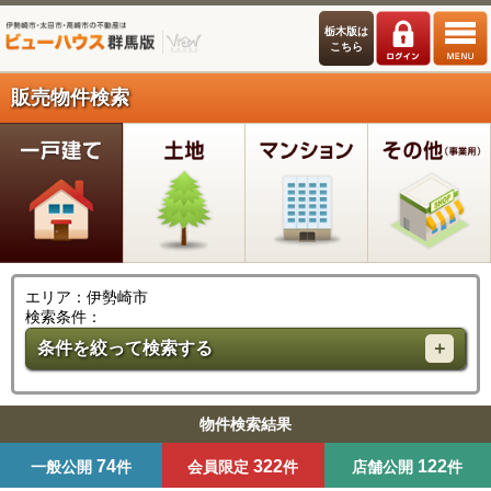
栃木版は
こちら
販売物件検索
エリア：伊勢崎市
検索条件：
条件を絞って検索する
物件検索結果
74
322
122
一般公開
件
会員限定
件
店舗公開
件