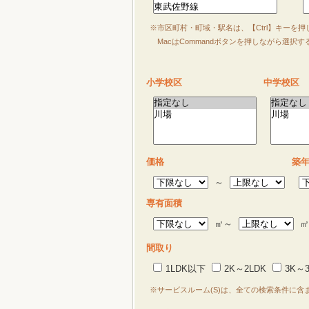
※市区町村・町域・駅名は、【Ctrl】キーを
MacはCommandボタンを押しながら選択
小学校区
中学校区
価格
築
～
専有面積
㎡～
㎡
間取り
1LDK以下
2K～2LDK
3K～3
※サービスルーム(S)は、全ての検索条件に含