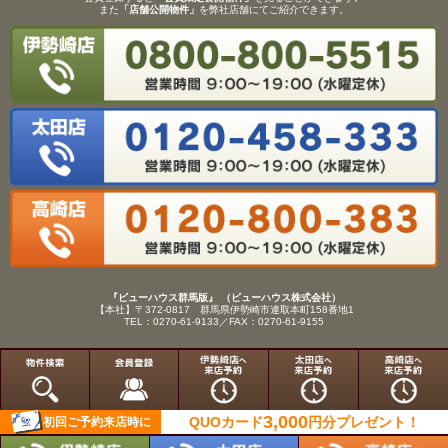
また
「店舗公開物件」
を弊社店舗にてご紹介できます。
『ビューハウス群馬版』 （ビューハウス株式会社）
【本社】〒372-0817 群馬県伊勢崎市連取本町158番地1
TEL：0270-61-9133／FAX：0270-61-9155
Copyright(C)View House(R)Inc.All Rights Reserved.
3,000
QUOカード
円分
プレゼント！
初回ご予約来店時に