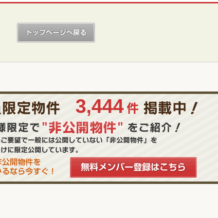
3,444