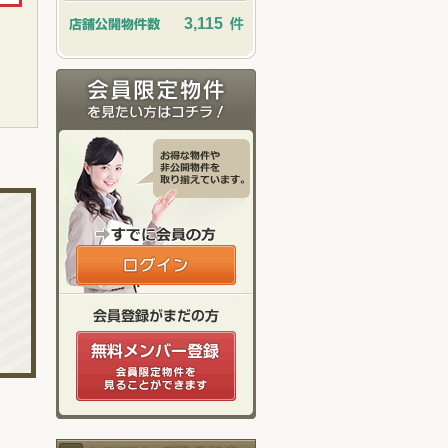
3,115