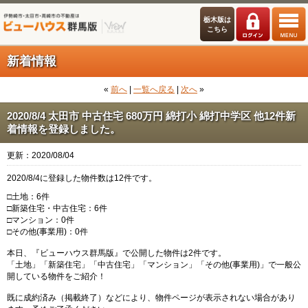
栃木版は
こちら
新着情報
«
前へ
|
一覧へ戻る
|
次へ
»
2020/8/4 太田市 中古住宅 680万円 綿打小 綿打中学区 他12件新
着情報を登録しました。
更新：2020/08/04
2020/8/4に登録した物件数は12件です。
□土地：6件
□新築住宅・中古住宅：6件
□マンション：0件
□その他(事業用)：0件
本日、『ビューハウス群馬版』で公開した物件は2件です。
「土地」「新築住宅」「中古住宅」「マンション」「その他(事業用)」で一般公
開している物件をご紹介！
既に成約済み（掲載終了）などにより、物件ページが表示されない場合があり