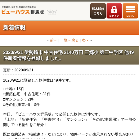
栃木版は
こちら
新着情報
«
前へ
|
一覧へ戻る
|
次へ
»
2020/9/21 伊勢崎市 中古住宅 2140万円 三郷小 第三中学区 他49
件新着情報を登録しました。
更新：2020/09/21
2020/9/21に登録した物件数は49件です。
□土地：13件
□新築住宅・中古住宅：31件
□マンション：2件
□その他(事業用)：3件
本日、『ビューハウス群馬版』で公開した物件は5件です。
「土地」「新築住宅」「中古住宅」「マンション」「その他(事業用)」で一般公
開している物件をご紹介！
既に成約済み（掲載終了）などにより、物件ページが表示されない場合があり