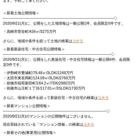
ます。予めご了承ください。
＜新着土地公開情報＞
——————————————————————————————-◇
2020/9/21(月)に、公開をした土地情報は一般公開1件、会員限定0件です。
・高崎市菅谷町/434㎡/3275万円
さらに、地域や条件を絞って土地の検索は
コチラ
＜新着新築住宅・中古住宅公開情報＞
—————————————————————————————–◇
2020/9/21(月)に、公開をした新築住宅・中古住宅情報は一般公開4件、会員限
定0件です。
・伊勢崎市豊城町/79.48㎡/3LDK/1249万円
・太田市東長岡町/124.09㎡/3LDK/2760万円
・前橋市稲荷新田町/164.2㎡/7DK/2980万円
・前橋市山王町１丁目/117.01㎡/3SLDK/1730万円
さらに、地域や条件を絞って新築住宅・中古住宅の検索は
コチラ
＜新着マンション公開情報＞
————————————————————————————-◇
2020/9/21(月)のマンションの公開物件はございません。
現在登録されている「マンション情報」の検索は
コチラ
＜新着その他(事業用)公開情報＞