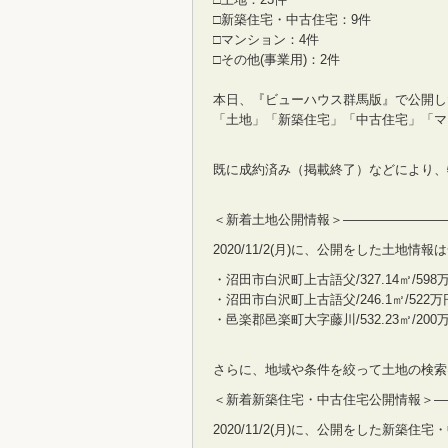
□新築住宅・中古住宅：9件
□マンション：4件
□その他(事業用)：2件
本日、『ビューハウス群馬版』で公開し
「土地」「新築住宅」「中古住宅」「マ
既に成約済み（掲載終了）などにより、
＜新着土地公開情報＞————————
2020/11/2(月)に、公開をした土地
・沼田市白沢町上古語父/327.14㎡/598
・沼田市白沢町上古語父/246.1㎡/522万
・邑楽郡邑楽町大字藤川/532.23㎡/200
さらに、地域や条件を絞って土地の検索
＜新着新築住宅・中古住宅公開情報＞—
2020/11/2(月)に、公開をした新築