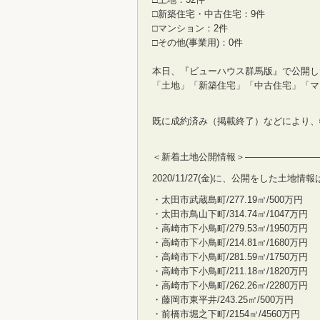
□新築住宅・中古住宅：9件
□マンション：2件
□その他(事業用)：0件
本日、『ビューハウス群馬版』で公開し
「土地」「新築住宅」「中古住宅」「マ
既に成約済み（掲載終了）などにより、
＜新着土地公開情報＞————————
2020/11/27(金)に、公開をした土地
・太田市武蔵島町/277.19㎡/500万円
・太田市鳥山下町/314.74㎡/1047万円
・高崎市下小鳥町/279.53㎡/1950万円
・高崎市下小鳥町/214.81㎡/1680万円
・高崎市下小鳥町/281.59㎡/1750万円
・高崎市下小鳥町/211.18㎡/1820万円
・高崎市下小鳥町/262.26㎡/2280万円
・藤岡市東平井/243.25㎡/500万円
・前橋市堀之下町/2154㎡/4560万円