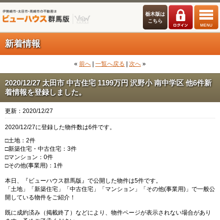
栃木版は
こちら
新着情報
«
前へ
|
一覧へ戻る
|
次へ
»
2020/12/27 太田市 中古住宅 1199万円 沢野小 南中学区 他6件新
着情報を登録しました。
更新：2020/12/27
2020/12/27に登録した物件数は6件です。
□土地：2件
□新築住宅・中古住宅：3件
□マンション：0件
□その他(事業用)：1件
本日、『ビューハウス群馬版』で公開した物件は5件です。
「土地」「新築住宅」「中古住宅」「マンション」「その他(事業用)」で一般公
開している物件をご紹介！
既に成約済み（掲載終了）などにより、物件ページが表示されない場合があり