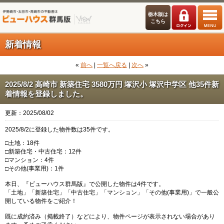
栃木版は
こちら
新着情報
«
前へ
|
一覧へ戻る
|
次へ
»
2025/8/2 高崎市 新築住宅 3580万円 塚沢小 塚沢中学区 他35件新
着情報を登録しました。
更新：2025/08/02
2025/8/2に登録した物件数は35件です。
□土地：18件
□新築住宅・中古住宅：12件
□マンション：4件
□その他(事業用)：1件
本日、『ビューハウス群馬版』で公開した物件は4件です。
「土地」「新築住宅」「中古住宅」「マンション」「その他(事業用)」で一般公
開している物件をご紹介！
既に成約済み（掲載終了）などにより、物件ページが表示されない場合があり