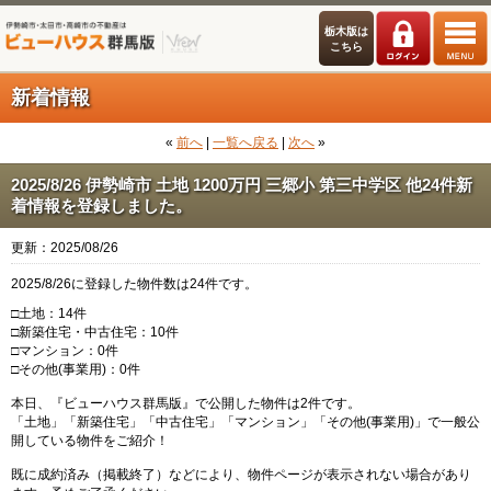
栃木版は
こちら
新着情報
«
前へ
|
一覧へ戻る
|
次へ
»
2025/8/26 伊勢崎市 土地 1200万円 三郷小 第三中学区 他24件新
着情報を登録しました。
更新：2025/08/26
2025/8/26に登録した物件数は24件です。
□土地：14件
□新築住宅・中古住宅：10件
□マンション：0件
□その他(事業用)：0件
本日、『ビューハウス群馬版』で公開した物件は2件です。
「土地」「新築住宅」「中古住宅」「マンション」「その他(事業用)」で一般公
開している物件をご紹介！
既に成約済み（掲載終了）などにより、物件ページが表示されない場合があり