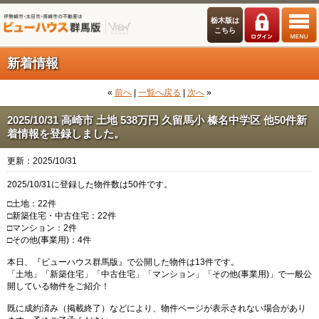
栃木版は
こちら
新着情報
«
前へ
|
一覧へ戻る
|
次へ
»
2025/10/31 高崎市 土地 538万円 久留馬小 榛名中学区 他50件新
着情報を登録しました。
更新：2025/10/31
2025/10/31に登録した物件数は50件です。
□土地：22件
□新築住宅・中古住宅：22件
□マンション：2件
□その他(事業用)：4件
本日、『ビューハウス群馬版』で公開した物件は13件です。
「土地」「新築住宅」「中古住宅」「マンション」「その他(事業用)」で一般公
開している物件をご紹介！
既に成約済み（掲載終了）などにより、物件ページが表示されない場合があり