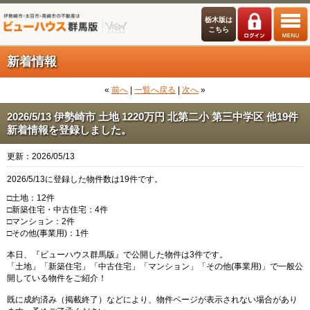
栃木版は
こちら
新着情報
«
前へ
|
一覧へ戻る
|
次へ
»
2026/5/13 伊勢崎市 土地 1220万円 北第二小 第三中学区 他19件
新着情報を登録しました。
更新：2026/05/13
2026/5/13に登録した物件数は19件です。
□土地：12件
□新築住宅・中古住宅：4件
□マンション：2件
□その他(事業用)：1件
本日、『ビューハウス群馬版』で公開した物件は3件です。
「土地」「新築住宅」「中古住宅」「マンション」「その他(事業用)」で一般公
開している物件をご紹介！
既に成約済み（掲載終了）などにより、物件ページが表示されない場合があり