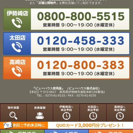
また
「店舗公開物件」
を弊社店舗にてご紹介できます。
『ビューハウス群馬版』 （ビューハウス株式会社）
【本社】〒372-0817 群馬県伊勢崎市連取本町158番地1
TEL：0270-61-9133／FAX：0270-61-9155
Copyright(C)View House(R)Inc.All Rights Reserved.
3,000
QUOカード
円分
プレゼント！
初回ご予約来店時に