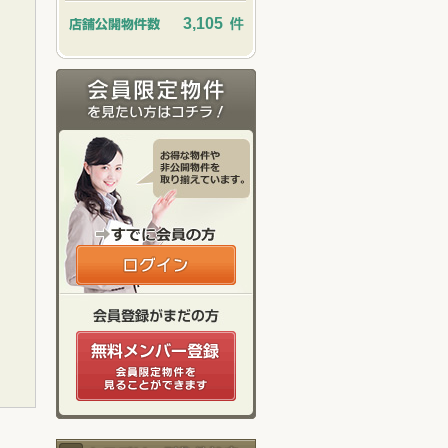
3,105