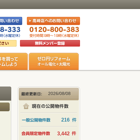
2026/08/08
216
3,442