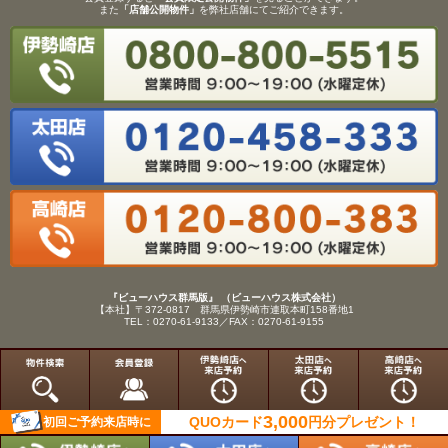
また
「店舗公開物件」
を弊社店舗にてご紹介できます。
『ビューハウス群馬版』 （ビューハウス株式会社）
【本社】〒372-0817 群馬県伊勢崎市連取本町158番地1
TEL：0270-61-9133／FAX：0270-61-9155
Copyright(C)View House(R)Inc.All Rights Reserved.
3,000
QUOカード
円分
プレゼント！
初回ご予約来店時に