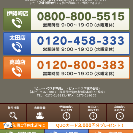
また
「店舗公開物件」
を弊社店舗にてご紹介できます。
『ビューハウス群馬版』 （ビューハウス株式会社）
【本社】〒372-0817 群馬県伊勢崎市連取本町158番地1
TEL：0270-61-9133／FAX：0270-61-9155
Copyright(C)View House(R)Inc.All Rights Reserved.
3,000
QUOカード
円分
プレゼント！
初回ご予約来店時に