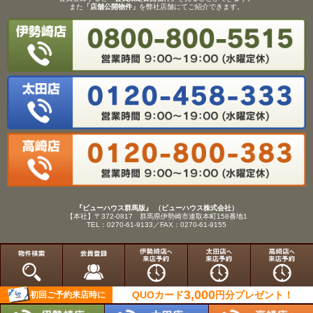
また
「店舗公開物件」
を弊社店舗にてご紹介できます。
『ビューハウス群馬版』 （ビューハウス株式会社）
【本社】〒372-0817 群馬県伊勢崎市連取本町158番地1
TEL：0270-61-9133／FAX：0270-61-9155
Copyright(C)View House(R)Inc.All Rights Reserved.
3,000
QUOカード
円分
プレゼント！
初回ご予約来店時に