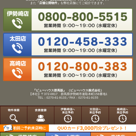
また
「店舗公開物件」
を弊社店舗にてご紹介できます。
『ビューハウス群馬版』 （ビューハウス株式会社）
【本社】〒372-0817 群馬県伊勢崎市連取本町158番地1
TEL：0270-61-9133／FAX：0270-61-9155
Copyright(C)View House(R)Inc.All Rights Reserved.
3,000
QUOカード
円分
プレゼント！
初回ご予約来店時に