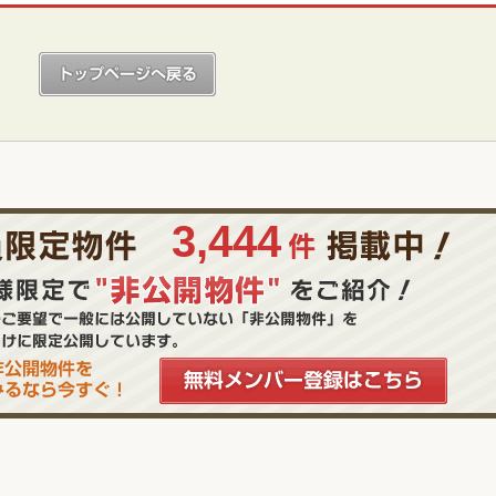
3,444