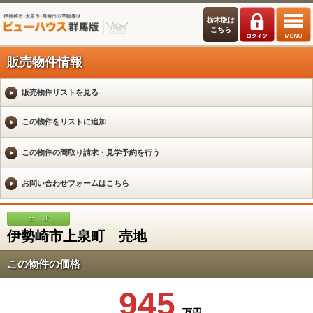
栃木版は
こちら
販売物件情報
販売物件リストを見る
伊勢崎市上泉町 売地
この物件の価格
945
万円